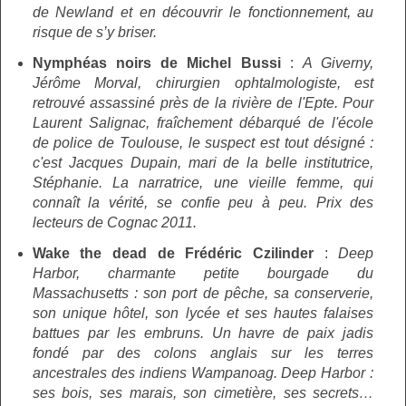
de Newland et en découvrir le fonctionnement, au
risque de s’y briser.
Nymphéas noirs de Michel Bussi
:
A Giverny,
Jérôme Morval, chirurgien ophtalmologiste, est
retrouvé assassiné près de la rivière de l'Epte. Pour
Laurent Salignac, fraîchement débarqué de l'école
de police de Toulouse, le suspect est tout désigné :
c'est Jacques Dupain, mari de la belle institutrice,
Stéphanie. La narratrice, une vieille femme, qui
connaît la vérité, se confie peu à peu. Prix des
lecteurs de Cognac 2011.
Wake the dead de Frédéric Czilinder
:
Deep
Harbor, charmante petite bourgade du
Massachusetts : son port de pêche, sa conserverie,
son unique hôtel, son lycée et ses hautes falaises
battues par les embruns. Un havre de paix jadis
fondé par des colons anglais sur les terres
ancestrales des indiens Wampanoag. Deep Harbor :
ses bois, ses marais, son cimetière, ses secrets…