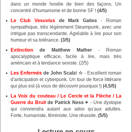
dans un monde hostile de bien des façons. Un
concentré d'humanisme et de bonne SF !
(4/5)
Le Club Vesuvius
de Mark Gatiss
-
Roman
sympathique, très légèrement Steampunk, avec une
intrigue pas transcendante. Agréable à lire pour son
humour et sa tolérance.
(3/5)
Extinction
de Matthew Mather
- Roman
apocalyptique efficace, facile à lire, mais très
américain et à tendance sexiste. (2/5)
Les Enfermés
de John Scalzi
☆
- Excellent roman
d'anticipation et cyberpunk. Un tour de force littéraire
qui plus est (à vous de découvrir pourquoi !)
(4,5/5)
La Voix du couteau / Le Cercle et la Flèche / La
Guerre du Bruit
de Patrick Ness
♥
- Une dystopie
qui conviendra autant aux ados qu'aux adultes.
Forte, humaniste, féministe. Une réussite.
(5/5)
Lecture en cours