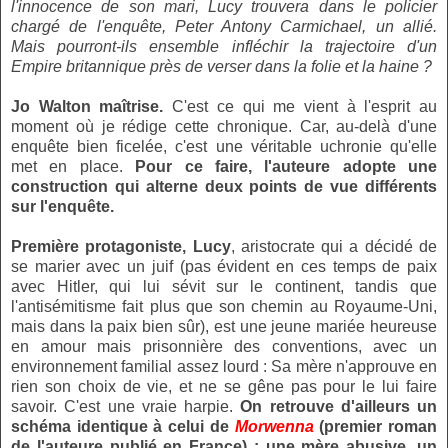
l'innocence de son mari, Lucy trouvera dans le policier
chargé de l'enquête, Peter Antony Carmichael, un allié.
Mais pourront-ils ensemble infléchir la trajectoire d'un
Empire britannique près de verser dans la folie et la haine ?
Jo Walton maîtrise.
C'est ce qui me vient à l'esprit au
moment où je rédige cette chronique. Car, au-delà d'une
enquête bien ficelée, c'est une véritable uchronie qu'elle
met en place.
Pour ce faire, l'auteure adopte une
construction qui alterne deux points de vue différents
sur l'enquête.
Première protagoniste, Lucy
, aristocrate qui a décidé de
se marier avec un juif (pas évident en ces temps de paix
avec Hitler, qui lui sévit sur le continent, tandis que
l'antisémitisme fait plus que son chemin au Royaume-Uni,
mais dans la paix bien sûr), est une jeune mariée heureuse
en amour mais prisonnière des conventions, avec un
environnement familial assez lourd : Sa mère n'approuve en
rien son choix de vie, et ne se gêne pas pour le lui faire
savoir. C'est une vraie harpie.
On retrouve d'ailleurs un
schéma identique à celui de
Morwenna
(
premier roman
de l'auteure publié en France) : une mère abusive, un