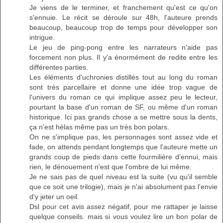
Je viens de le terminer, et franchement qu'est ce qu'on
s'ennuie. Le récit se déroule sur 48h, l'auteure prends
beaucoup, beaucoup trop de temps pour développer son
intrigue.
Le jeu de ping-pong entre les narrateurs n'aide pas
forcement non plus. Il y'a énormément de redite entre les
différentes parties.
Les éléments d'uchronies distillés tout au long du roman
sont très parcellaire et donne une idée trop vague de
l'univers du roman ce qui implique assez peu le lecteur,
pourtant la base d'un roman de SF, ou même d'un roman
historique. Ici pas grands chose a se mettre sous la dents,
ça n'est hélas même pas un très bon polars.
On ne s'implique pas, les personnages sont assez vide et
fade, on attends pendant longtemps que l'auteure mette un
grands coup de pieds dans cette fourmilière d’ennui, mais
rien, le dénouement n'est que l'ombre de lui même.
Je ne sais pas de quel niveau est la suite (vu qu'il semble
que ce soit une trilogie), mais je n'ai absolument pas l'envie
d'y jeter un oeil.
Dsl pour cet avis assez négatif, pour me rattaper je laisse
quelque conseils. mais si vous voulez lire un bon polar de