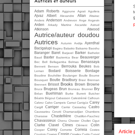
Autrices et auteurs
Adam Roberts
Aggoune
Agrati
Aguilera
Ajvaz
Albert
Allan
Alexandre
Altairac
Anderson
Anders
Andrevon
Ange
Angevin
Arden
Arkady Martine
Ascaride
Astrud
Atkinson
Atwood
Autrice/auteur doudou
Autrices
Ayerdhal
Autumn
Avdija
Bacigalupi
Bagieu
Balasko
Balsamo
Baoshu
Baranger
Baret
Barker
Barjavel
Bathelot
Baxter
Beauverger
Baud
Bazterrica
Bear
Benassaya
Bec
Bell
Bellagamba
Belmas
Berrouka
Beukes
Bennett
Benson
Bob
Bodard
Boisserie
Bordage
Leman
Boudine
Bouhélier
Boulanger
Boulle
Bourne
Boutle
Bradbury
Bousquet
Bravi
Brennan
Brooks
Brissot
Brown
Browne
Brennert
Brugeas
Brun
Bry
Bruce
Bruneau
Brunner
Buehlman
Bréan
Burke
Burrett
Butcher
Béatrix
Bégout
Cabasson
Calestrémé
Calhoun
Carey
Calvez
Calvo
Campeis
Camut
Canigüz
Carriger
Castro
Cargill
Carrisi
Cassaday
Caussarieu
Cerutti
Chamanadjian
Chambers
Chastellière
Charasse
Chatillon-Fauchez
Chavassieux
Chenu
Chester
Chollet
Cigut
Clarke
Clavel
Clines
Colin
Clément
Corey
Correia
Cooper
Cornette
Costes
Article 
Cronin
Courtois
Cowper
Crowley
Curtis
Curval