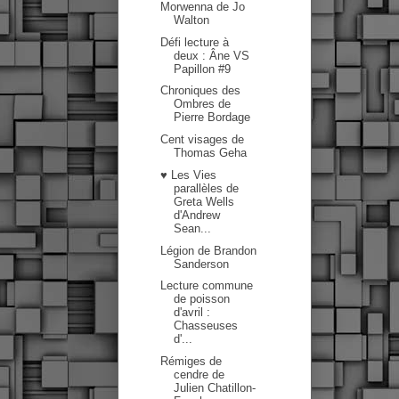
Morwenna de Jo
Walton
Défi lecture à
deux : Âne VS
Papillon #9
Chroniques des
Ombres de
Pierre Bordage
Cent visages de
Thomas Geha
♥ Les Vies
parallèles de
Greta Wells
d'Andrew
Sean...
Légion de Brandon
Sanderson
Lecture commune
de poisson
d'avril :
Chasseuses
d'...
Rémiges de
cendre de
Julien Chatillon-