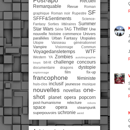
Post-apo
Recueil
Ç
Remarquable
Revue
Roman
SF
graphique
Roman noir
Rupestre
SFFF&Sentiments
Science-
Summer
Fantasy
Sorties littéraires
K
Star Wars
Thriller
TAG
Une
Série
nouvelle histoire commence
Univers
J
parallèles
Urban Fantasy
Utopiales
d
Utopie
Vaisseau générationnel
Vampire
Visionnage Commun
Voyagedansletemps
WTF
J
Zombies
Western
YA
autobiographie
challenge
concours
bit-lit
biopic
dystopie
documentaire
dragons
film
fix-up
espionnage
V
francophone
féministe
S
inclusif
jeunesse
huis-clos
musique
o
nouvelles
one-
novellas
shot
planet opera
popcorn
post-humanisme
relecture
robots
space opera
steampunk
uchronie
superpouvoirs
weird
q