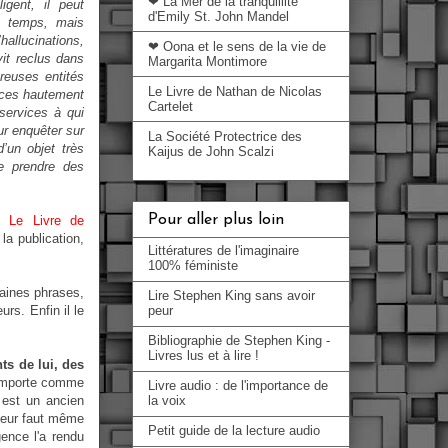
❤ La Mer de la tranquillité
igent, il peut
d'Emily St. John Mandel
e temps, mais
hallucinations,
❤ Oona et le sens de la vie de
vit reclus dans
Margarita Montimore
euses entités
Le Livre de Nathan de Nicolas
nces hautement
Cartelet
 services à qui
ur enquêter sur
La Société Protectrice des
d’un objet très
Kaijus de John Scalzi
de prendre des
Pour aller plus loin
ez
Le Livre de
 la publication,
Littératures de l'imaginaire
100% féministe
taines phrases,
Lire Stephen King sans avoir
rs. Enfin il le
peur
Bibliographie de Stephen King -
Livres lus et à lire !
ts de lui, des
omporte comme
Livre audio : de l'importance de
e est un ancien
la voix
 leur faut même
Petit guide de la lecture audio
ence l'a rendu