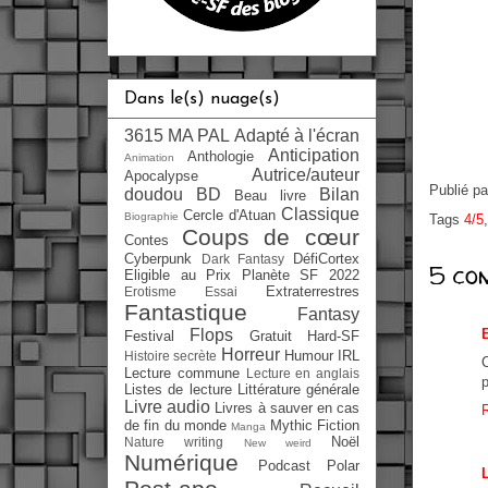
Dans le(s) nuage(s)
3615 MA PAL
Adapté à l'écran
Anticipation
Anthologie
Animation
Autrice/auteur
Apocalypse
Publié p
doudou
BD
Bilan
Beau livre
Classique
Cercle d'Atuan
Biographie
Tags
4/5
Coups de cœur
Contes
Cyberpunk
DéfiCortex
Dark Fantasy
5 co
Eligible au Prix Planète SF 2022
Extraterrestres
Erotisme
Essai
Fantastique
Fantasy
Flops
Festival
Gratuit
Hard-SF
Horreur
Humour
IRL
Histoire secrète
C
Lecture commune
Lecture en anglais
Listes de lecture
Littérature générale
Livre audio
Livres à sauver en cas
de fin du monde
Mythic Fiction
Manga
Noël
Nature writing
New weird
Numérique
Podcast
Polar