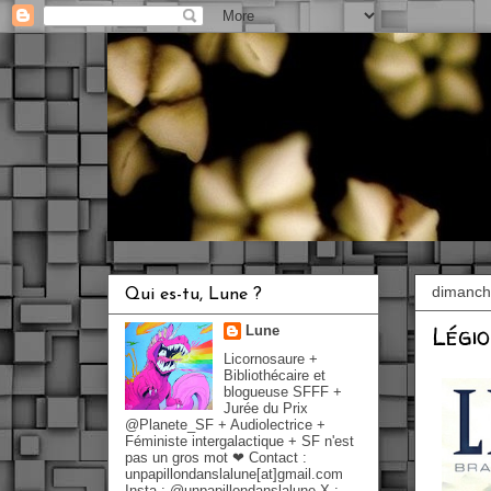
dimanche
Qui es-tu, Lune ?
Légi
Lune
Licornosaure +
Bibliothécaire et
blogueuse SFFF +
Jurée du Prix
@Planete_SF + Audiolectrice +
Féministe intergalactique + SF n'est
pas un gros mot ❤ Contact :
unpapillondanslalune[at]gmail.com
Insta : @unpapillondanslalune X :