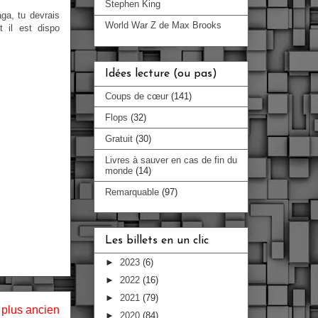
Stephen King
ga, tu devrais
World War Z de Max Brooks
 il est dispo
Idées lecture (ou pas)
Coups de cœur
(141)
Flops
(32)
Gratuit
(30)
Livres à sauver en cas de fin du
monde
(14)
Remarquable
(97)
Les billets en un clic
►
2023
(6)
►
2022
(16)
►
2021
(79)
e plus ancien
►
2020
(84)