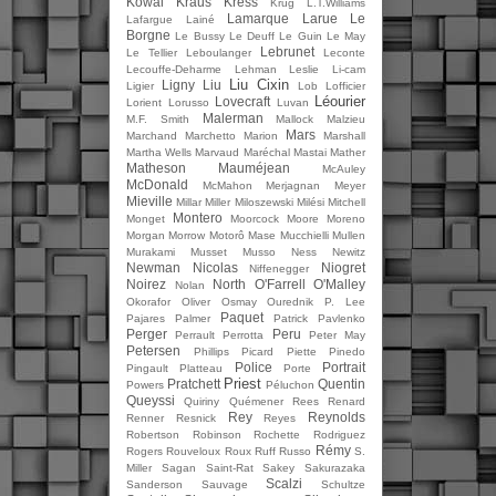
Kowal
Kraus
Kress
Krug
L.T.Williams
Lamarque
Larue
Le
Lafargue
Lainé
Borgne
Le Bussy
Le Deuff
Le Guin
Le May
Lebrunet
Le Tellier
Leboulanger
Leconte
Lecouffe-Deharme
Lehman
Leslie
Li-cam
Liu Cixin
Ligny
Liu
Ligier
Lob
Lofficier
Léourier
Lovecraft
Lorient
Lorusso
Luvan
Malerman
M.F. Smith
Mallock
Malzieu
Mars
Marchand
Marchetto
Marion
Marshall
Martha Wells
Marvaud
Maréchal
Mastai
Mather
Matheson
Mauméjean
McAuley
McDonald
McMahon
Merjagnan
Meyer
Mieville
Millar
Miller
Miloszewski
Milési
Mitchell
Montero
Monget
Moorcock
Moore
Moreno
Morgan
Morrow
Motorô Mase
Mucchielli
Mullen
Murakami
Musset
Musso
Ness
Newitz
Newman
Nicolas
Niogret
Niffenegger
Noirez
North
O'Farrell
O'Malley
Nolan
Okorafor
Oliver
Osmay
Ourednik
P. Lee
Paquet
Pajares
Palmer
Patrick
Pavlenko
Perger
Peru
Perrault
Perrotta
Peter May
Petersen
Phillips
Picard
Piette
Pinedo
Police
Portrait
Pingault
Platteau
Porte
Priest
Pratchett
Quentin
Powers
Péluchon
Queyssi
Quiriny
Quémener
Rees
Renard
Rey
Reynolds
Renner
Resnick
Reyes
Robertson
Robinson
Rochette
Rodriguez
Rémy
Rogers
Rouveloux
Roux
Ruff
Russo
S.
Miller
Sagan
Saint-Rat
Sakey
Sakurazaka
Scalzi
Sanderson
Sauvage
Schultze