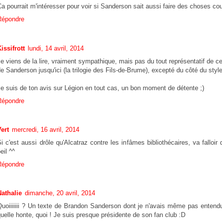
a pourrait m'intéresser pour voir si Sanderson sait aussi faire des choses cou
Répondre
issifrott
lundi, 14 avril, 2014
e viens de la lire, vraiment sympathique, mais pas du tout représentatif de ce q
e Sanderson jusqu'ici (la trilogie des Fils-de-Brume), excepté du côté du style
e suis de ton avis sur Légion en tout cas, un bon moment de détente ;)
Répondre
ert
mercredi, 16 avril, 2014
i c'est aussi drôle qu'Alcatraz contre les infâmes bibliothécaires, va falloir q
eil ^^
Répondre
Nathalie
dimanche, 20 avril, 2014
Quoiiiiiii ? Un texte de Brandon Sanderson dont je n'avais même pas entendu
uelle honte, quoi ! Je suis presque présidente de son fan club :D