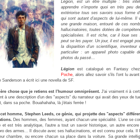
Légion, est un être multiple : très intell
apprendre n’importe quoi en très peu d
extériorise tous ses savoirs sous forme d’
qui sont autant d’aspects de lui-même. Il 
une grande maison, entouré de ces nombr
hallucinatoires, toutes dotées de compéte
spécialisées. Il est riche, car il loue ses
peut se les payer. Un jour, il est engagé po
la disparition d’un scientifique, inventeur 
particulier : un appareil photo capable 
photos du passé…
Légion
est catalogué en Fantasy ch
Poche
, alors allez savoir s'ils l'ont lu avant
 Sanderson a écrit ici une novella de SF.
ère chose que je retiens est l'humour omniprésent.
J'ai vraiment ri à cer
 à une description d'un des "aspects" du narrateur qui avait des yeux de tueu
t, dans sa poche. Bouahahaha, là j'étais ferrée !
 cet homme, Stephen Leeds, ce génie, qui projette des "aspects" différen
ations.
Des hommes, des femmes, ayant chacun une spécialité. L'une se c
et est très analytique, l'autre a tout un savoir historique, un autre encor
 pro des armes... Il discute avec ses hallucinations, et est connu pour cela. Il
eur chambre, ou encore chacun sa place dans la voiture. Sa grande intellig