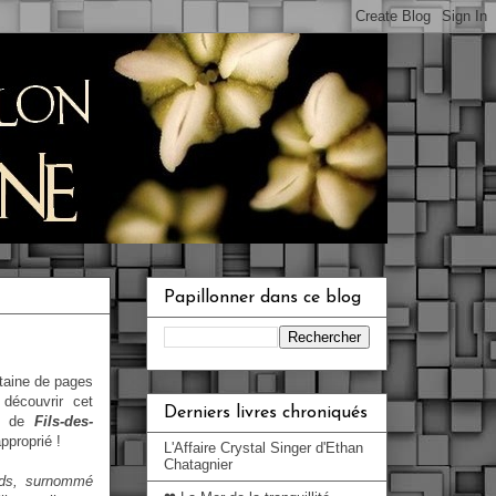
Papillonner dans ce blog
taine de pages
découvrir cet
Derniers livres chroniqués
és de
Fils-des-
pproprié !
L'Affaire Crystal Singer d'Ethan
Chatagnier
eds, surnommé