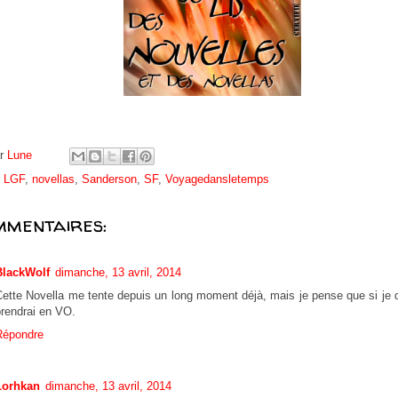
ar
Lune
,
LGF
,
novellas
,
Sanderson
,
SF
,
Voyagedansletemps
mmentaires:
BlackWolf
dimanche, 13 avril, 2014
ette Novella me tente depuis un long moment déjà, mais je pense que si je doi
prendrai en VO.
Répondre
Lorhkan
dimanche, 13 avril, 2014