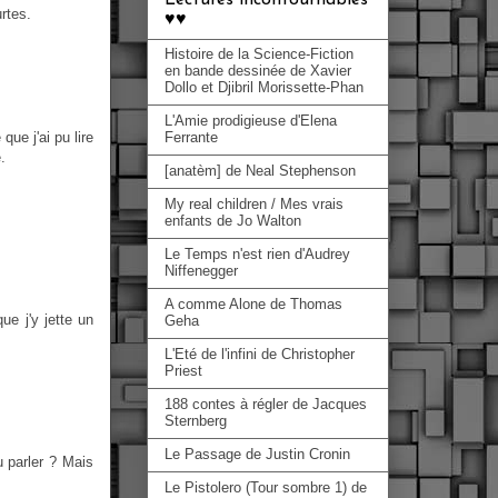
rtes.
♥♥
Histoire de la Science-Fiction
en bande dessinée de Xavier
Dollo et Djibril Morissette-Phan
L'Amie prodigieuse d'Elena
ue j'ai pu lire
Ferrante
.
[anatèm] de Neal Stephenson
My real children / Mes vrais
enfants de Jo Walton
Le Temps n'est rien d'Audrey
Niffenegger
A comme Alone de Thomas
ue j'y jette un
Geha
L'Eté de l'infini de Christopher
Priest
188 contes à régler de Jacques
Sternberg
Le Passage de Justin Cronin
 parler ? Mais
Le Pistolero (Tour sombre 1) de