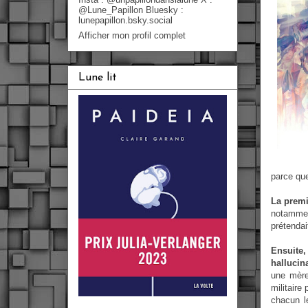
@Lune_Papillon Bluesky :
lunepapillon.bsky.social
Afficher mon profil complet
Lune lit
parce que
La premi
notamment
prétendai
Ensuite,
hallucin
une mère 
militaire
chacun l