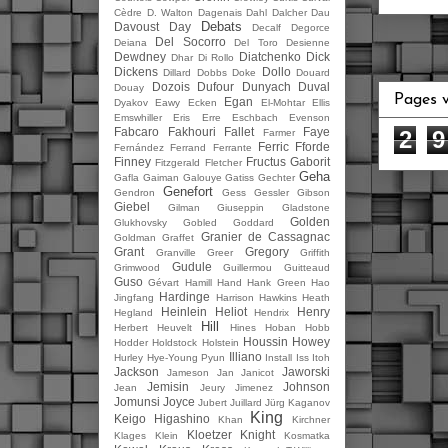
Cèdre
D. Walton
Dagenais
Dahl
Dalcher
Dau
Debats
Davoust
Day
Decalf
Degorce
Del Socorro
Deiana
Del Toro
Desienne
Dewdney
Diatchenko
Dick
Dhar
Di Rollo
Dickens
Dollo
Dillard
Dobbs
Doke
Douard
Dozois
Dufour
Dunyach
Duval
Douay
Pages 
Egan
Dyakov
Eawy
Ecken
El-Mohtar
Ellis
Emswhiller
Eris
Erre
Eschbach
Evenson
Fabcaro
Fakhouri
Fallet
Faye
2
9
Farmer
Ferric
Fforde
Fernández
Ferrand
Ferrante
Finney
Fructus
Gaborit
Fitzgerald
Fletcher
Geha
Gafla
Gaiman
Galouye
Gatiss
Gechter
Genefort
Gendron
Gess
Gessler
Gibson
Giebel
Gilman
Giuseppin
Gladstone
Golden
Glukhovsky
Gobled
Goddard
Granier de Cassagnac
Goldman
Graffet
Grant
Gregory
Granville
Greer
Griffith
Gudule
Grimwood
Guillermou
Guitteaud
Guso
Gévart
Hamill
Hand
Hank Green
Hao
Hardinge
Jingfang
Harrison
Hawkins
Heath
Heinlein
Heliot
Henry
Hegland
Hendrix
Hill
Herbert
Heuvelt
Hines
Hoban
Hobb
Houssin
Howey
Hodder
Holdstock
Holstein
Illiano
Hurley
Hye-Young Pyun
Install
Iss
Itoh
Jackson
Jaworski
Jameson
Jan
Janicot
Jemisin
Johnson
Jean
Jeury
Jimenez
Jomunsi
Joyce
Jubert
Juillard
Jürg
Kaganov
King
Keigo Higashino
Khan
Kirchner
Kloetzer
Knight
Klages
Klein
Kosmatka