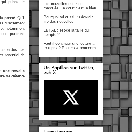
qui puisse le
Les nouvelles qui m'ont
marquée : le court c'est le bien
Pourquoi toi aussi, tu devrais
du passé.
Qu'il
lire des nouvelles
ées directement
nce, notamment
La PAL : est-ce la taille qui
nous partirons
compte ?
Faut-il continuer une lecture à
tout prix ? Pauses & abandons
 raison des ces
os potentiel de
Un Papillon sur Twitter,
t une novella
euh X
ure de détente
Lunestagram