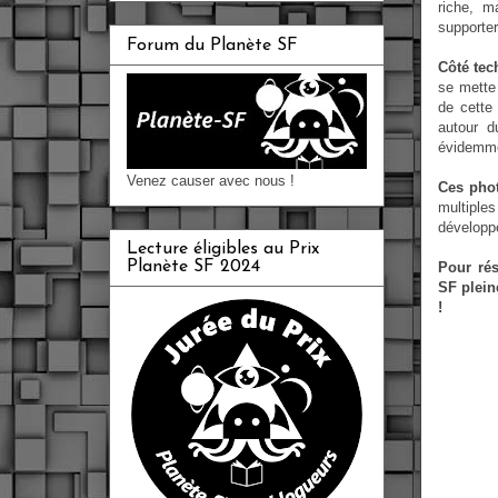
riche, m
supporter
Forum du Planète SF
Côté tec
se mette 
de cette
autour d
évidemme
Venez causer avec nous !
Ces phot
multiples
développ
Lecture éligibles au Prix
Planète SF 2024
Pour ré
SF plein
!