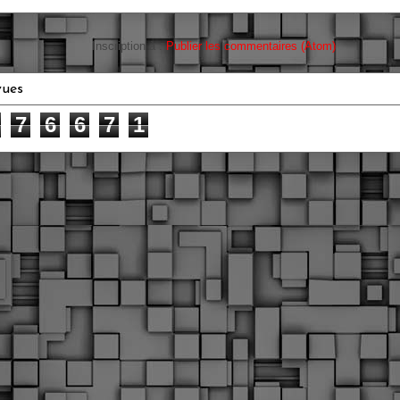
Inscription à :
Publier les commentaires (Atom)
vues
7
6
6
7
1