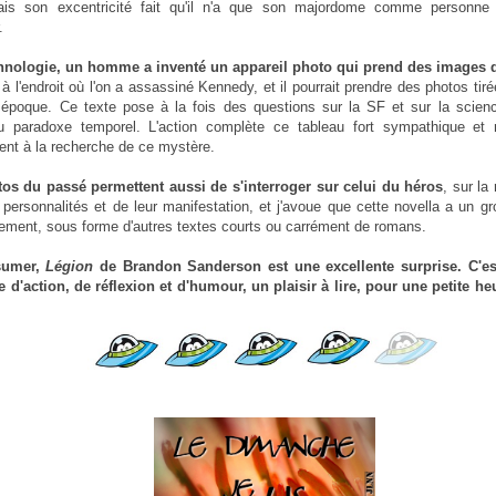
ais son excentricité fait qu'il n'a que son majordome comme personne 
.
hnologie, un homme a inventé un appareil photo qui prend des images 
à l'endroit où l'on a assassiné Kennedy, et il pourrait prendre des photos tir
 époque. Ce texte pose à la fois des questions sur la SF et sur la scie
u paradoxe temporel. L'action complète ce tableau fort sympathique et 
nt à la recherche de ce mystère.
os du passé permettent aussi de s'interroger sur celui du héros
, sur la
 personnalités et de leur manifestation, et j'avoue que cette novella a un gr
ement, sous forme d'autres textes courts ou carrément de romans.
sumer,
Légion
de Brandon Sanderson est une excellente surprise. C'es
e d'action, de réflexion et d'humour, un plaisir à lire, pour une petite he